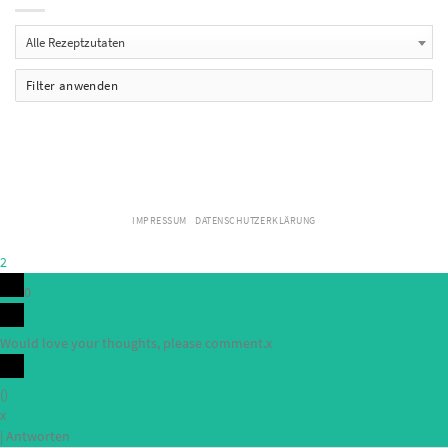
Alle Rezeptzutaten
Filter anwenden
IMPRESSUM
DATENSCHUTZERKLÄRUNG
2
0
Would love your thoughts, please comment.
x
(
)
x
|
Antworten