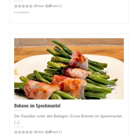
(
0
User:
0,00
von 5
)
3 COMMENTS
Bohnen im Speckmantel
Der Klassiker unter den Beilagen. Grüne Bohnen im Speckmantel.
[...]
(
0
User:
0,00
von 5
)