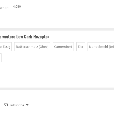
4.080
sehen:
 weitere Low Carb Rezepte:
o-Essig
Butterschmalz (Ghee)
Camembert
Eier
Mandelmehl (tei
Subscribe