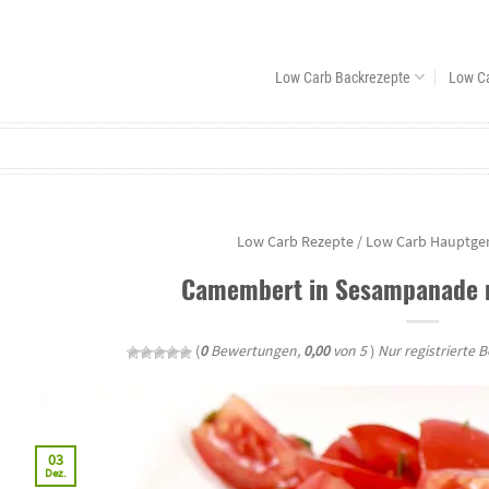
Low Carb Backrezepte
Low C
Low Carb Rezepte
/
Low Carb Hauptgeri
Camembert in Sesampanade m
(
0
Bewertungen,
0,00
von 5
)
Nur registrierte 
03
Dez.