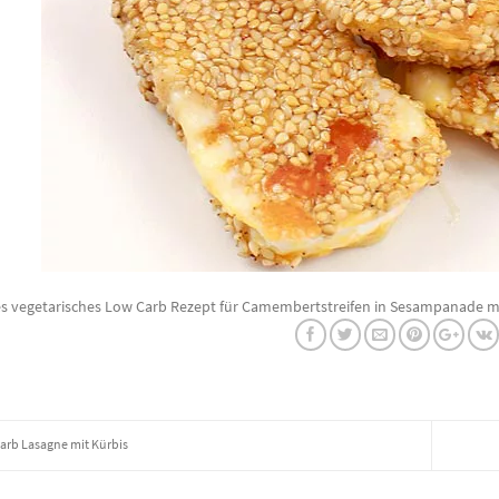
es vegetarisches Low Carb Rezept für Camembertstreifen in Sesampanade m
arb Lasagne mit Kürbis