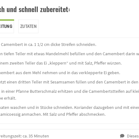
ch und schnell zubereitet:
EITUNG
ZUTATEN
 Camembert in ca. 1 1/2 cm dicke Streifen schneiden.
en tiefen Teller mit etwas Mandelmehl befüllen und den Camembert darin wen
inem zweiten Teller das Ei „kleppern“ und mit Salz, Pfeffer würzen.
embert aus dem Mehl nehmen und in das verklepperte Ei geben.
etzt einen dritten Teller mit Sesamsamen füllen und den Camembert in d
 in einer Pfanne Butterschmalz erhitzen und die Camembertstteifen auf klei
e erhält.
aten waschen und in Stücke schneiden. Koriander dazugeben und mit eine
samicoessig anmachen. Mit Salz und Pfeffer abschmecken.
eitungszeit:
ca. 35 Minuten
Dieses