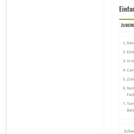
Einfa
ZUBER
Den
Ein
In e
Cam
Zul
Nun
Farb
Tom
Bal
Zuber