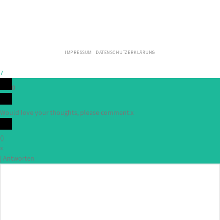
IMPRESSUM
DATENSCHUTZERKLÄRUNG
7
0
Would love your thoughts, please comment.
x
(
)
x
|
Antworten