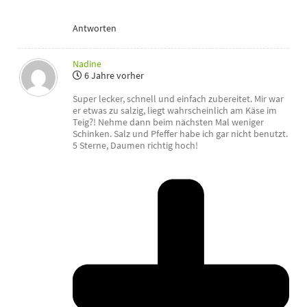
Antworten
Nadine
6 Jahre vorher
Super lecker, schnell und einfach zubereitet. Mir war
er etwas zu salzig, liegt wahrscheinlich am Käse im
Teig?! Nehme dann beim nächsten Mal weniger
Schinken. Salz und Pfeffer habe ich gar nicht benutzt.
5 Sterne, Daumen richtig hoch!