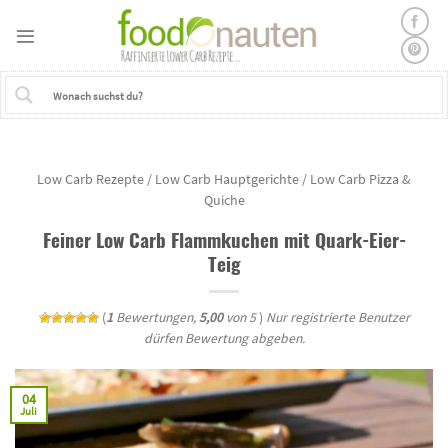
Skip
to
content
Low Carb Rezepte
/
Low Carb Hauptgerichte
/
Low Carb Pizza &
Quiche
Feiner Low Carb Flammkuchen mit Quark-Eier-
Teig
(
1
Bewertungen,
5,00
von 5
)
Nur registrierte Benutzer
dürfen Bewertung abgeben.
04
Juli