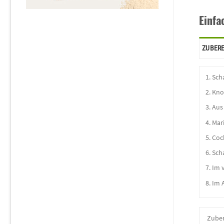
Einfa
ZUBER
Scha
Kno
Aus 
Mar
Coc
Scha
Im v
Im 
Zuber