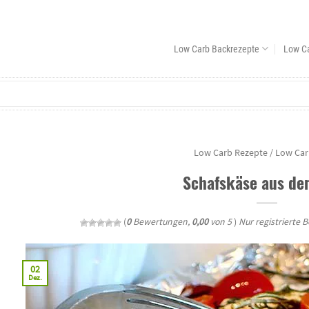
Low Carb Backrezepte
Low C
Low Carb Rezepte
/
Low Car
Schafskäse aus de
(
0
Bewertungen,
0,00
von 5
)
Nur registrierte 
02
Dez.