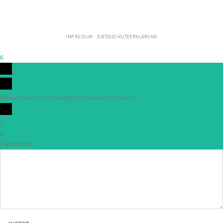
IMPRESSUM
DATENSCHUTZERKLÄRUNG
6
0
Would love your thoughts, please comment.
x
(
)
x
|
Antworten