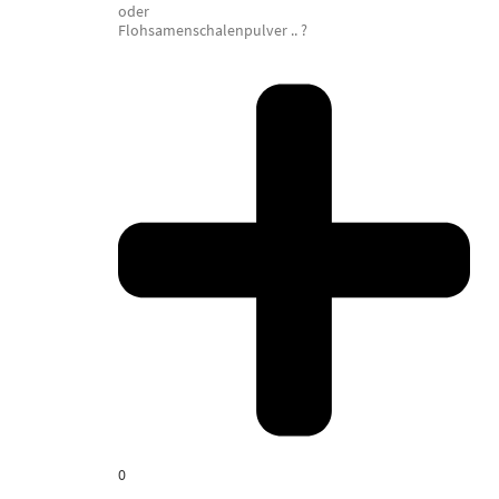
oder
Flohsamenschalenpulver .. ?
0