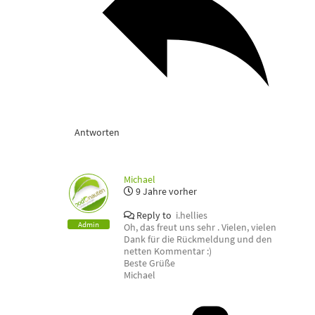
Antworten
Michael
9 Jahre vorher
Reply to
i.hellies
Admin
Oh, das freut uns sehr . Vielen, vielen
Dank für die Rückmeldung und den
netten Kommentar :)
Beste Grüße
Michael