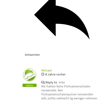
Antworten
Michael
8 Jahre vorher
Reply to
mila
Admin
Wir hatten feine Flohsamenschalen
verwendet. Wer
Flohsamenschalenpulver verwenden
will, sollte vielleicht 5g weniger nehmen.