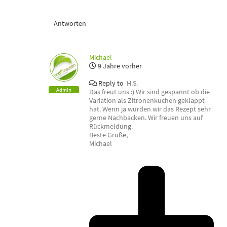
Antworten
Michael
9 Jahre vorher
Reply to
H.S.
Admin
Das freut uns :) Wir sind gespannt ob die
Variation als Zitronenkuchen geklappt
hat. Wenn ja würden wir das Rezept sehr
gerne Nachbacken. Wir freuen uns auf
Rückmeldung.
Beste Grüße,
Michael