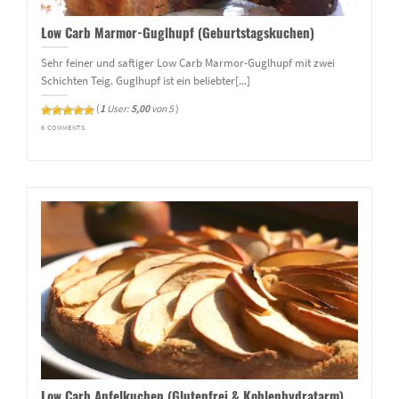
Low Carb Marmor-Guglhupf (Geburtstagskuchen)
Sehr feiner und saftiger Low Carb Marmor-Guglhupf mit zwei
Schichten Teig. Guglhupf ist ein beliebter[...]
(
1
User:
5,00
von 5
)
6 COMMENTS
Low Carb Apfelkuchen (Glutenfrei & Kohlenhydratarm)