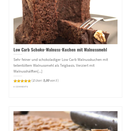
Low Carb Schoko-Walnuss-Kuchen mit Walnussmehl
Sehr feiner und scho­ko­la­diger Low Carb Walnusskuchen mit
teilentöltem Walnussmehl als Teigbasis. Verziert mit
Walnusshälften[...]
(
1
User:
5,00
von 5
)
4 COMMENTS