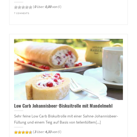
(
0
User:
0,00
von 5
)
7 COMMENTS
Low Carb Johannisbeer-Biskuitrolle mit Mandelmehl
Sehr feine Low Carb Biskuitrolle mit einer Sahne-Johannisbeer-
Füllung und einem Teig auf Basis von teilentöltem[...]
(
3
User:
4,33
von 5
)