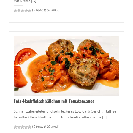
mit Kresse.[...]
(
0
User:
0,00
von 5
)
Feta-Hackfleischbällchen mit Tomatensauce
Schnell zubereitetes und sehr leckeres Low Carb Gericht. Fluffige
Feta-Hackfleischbällchen mit Tomaten-Karotten-Sauce.[...]
(
0
User:
0,00
von 5
)