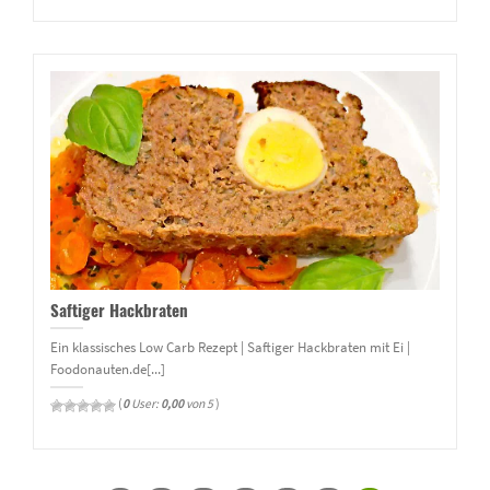
Saftiger Hackbraten
Ein klassisches Low Carb Rezept | Saftiger Hackbraten mit Ei |
Foodonauten.de[...]
(
0
User:
0,00
von 5
)