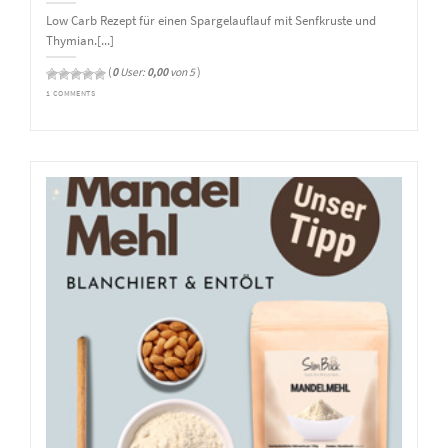
Low Carb Rezept für einen Spargelauflauf mit Senfkruste und
Thymian.[...]
(
0
User:
0,00
von 5
)
1 COMMENTS